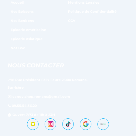
Accueil
Mentions Légales
Nos Boissons
Politique de Confidentialité
Nos Bonbons
CGV
Epicerie Américaine
Epicerie Asiatique
Nos Box
NOUS CONTACTER
📍18 Rue Président Félix Faure 26100 Romans-
Sur-Isère
✉️ candy.shop.romans@gmail.com
📞 09.55.54.56.20
🏠 Ouvert 7/7J de 11h à 23H
Google