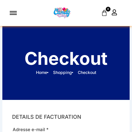
Aller
0
au
Panier
contenu
Checkout
Home
Shopping
Checkout
DETAILS DE FACTURATION
Adresse e-mail
*