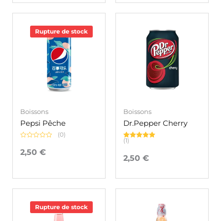
Rupture de stock
Boissons
Boissons
Pepsi Pêche
Dr.Pepper Cherry
(0)
(1)
Note
Note
5.00
0
sur 5
2,50
€
sur
2,50
€
5
Rupture de stock