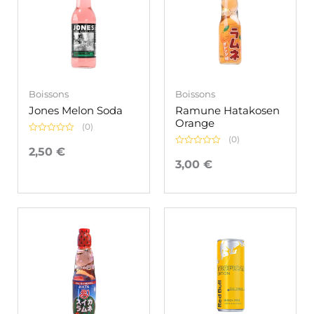
Boissons
Boissons
Jones Melon Soda
Ramune Hatakosen
Orange
(0)
(0)
Note
0
2,50
€
Note
sur
0
3,00
€
5
sur
5