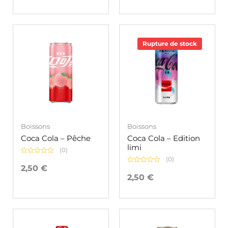
5
Rupture de stock
Boissons
Boissons
Coca Cola – Pêche
Coca Cola – Edition
limi
(0)
(0)
Note
0
2,50
€
Note
sur
0
2,50
€
5
sur
5