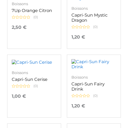
Boissons
Boissons
7Up Orange Citron
Capri-Sun Mystic
(0)
Dragon
Note
0
2,50
€
(0)
sur
Note
5
0
1,20
€
sur
5
Boissons
Boissons
Capri-Sun Cerise
Capri-Sun Fairy
(0)
Drink
Note
0
1,00
€
(0)
sur
Note
5
0
1,20
€
sur
5