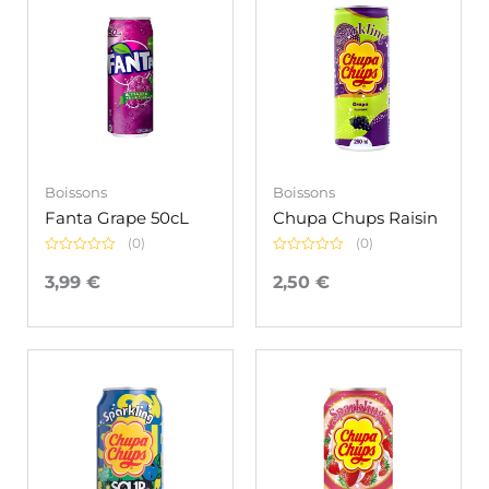
Boissons
Boissons
Fanta Grape 50cL
Chupa Chups Raisin
(0)
(0)
Note
Note
0
0
3,99
€
2,50
€
sur
sur
5
5