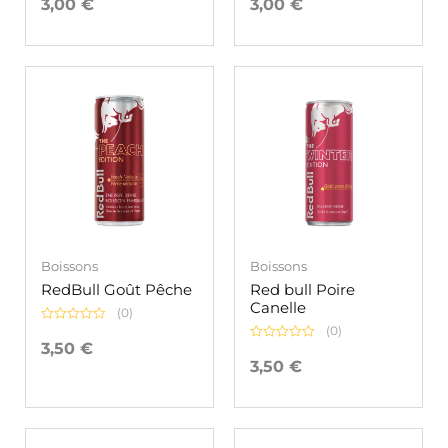
3,00
€
3,00
€
sur
sur
5
5
Boissons
Boissons
RedBull Goût Pêche
Red bull Poire
Canelle
(0)
(0)
Note
0
3,50
€
Note
sur
0
3,50
€
5
sur
5