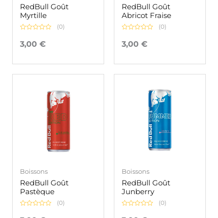
RedBull Goût
RedBull Goût
Myrtille
Abricot Fraise
(0)
(0)
Note
Note
0
0
3,00
€
3,00
€
sur
sur
5
5
Boissons
Boissons
RedBull Goût
RedBull Goût
Pastèque
Junberry
(0)
(0)
Note
Note
0
0