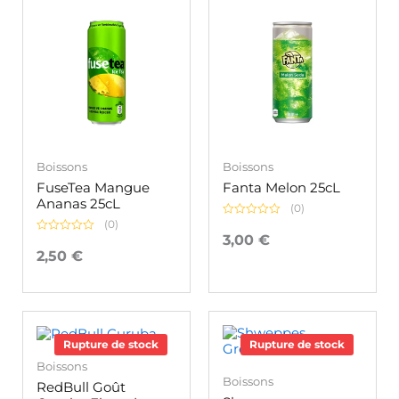
Boissons
Boissons
FuseTea Mangue
Fanta Melon 25cL
Ananas 25cL
(0)
(0)
Note
0
3,00
€
Note
sur
0
2,50
€
5
sur
5
Rupture de stock
Rupture de stock
Boissons
Boissons
RedBull Goût