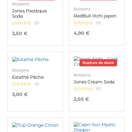
Boissons
Boissons
Jones Pastèque
RedBull litchi japon
Soda
(0)
(0)
Note
Note
0
0
4,90
€
2,50
€
sur
sur
5
5
Rupture de stock
Boissons
Boissons
Estathé Pêche
Jones Cream Soda
(0)
(0)
Note
0
3,00
€
Note
sur
0
2,50
€
5
sur
5