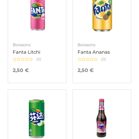
Boissons
Boissons
Fanta Litchi
Fanta Ananas
(0)
(0)
Note
Note
0
0
2,50
€
2,50
€
sur
sur
5
5