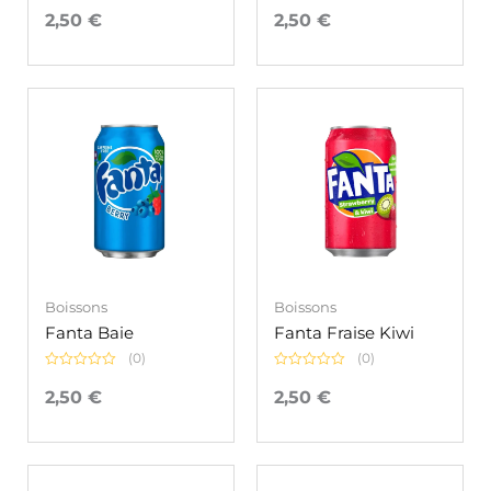
Note
Note
0
0
2,50
€
2,50
€
sur
sur
5
5
Boissons
Boissons
Fanta Baie
Fanta Fraise Kiwi
(0)
(0)
Note
Note
0
0
2,50
€
2,50
€
sur
sur
5
5