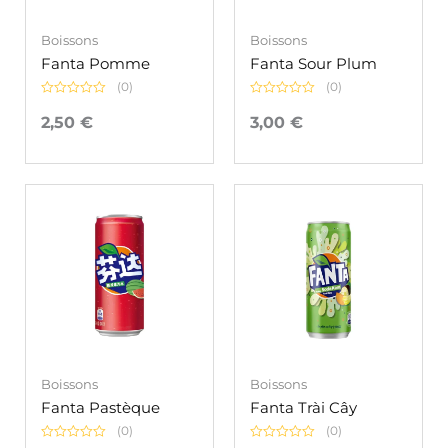
Boissons
Boissons
Fanta Pomme
Fanta Sour Plum
(0)
(0)
Note
Note
0
0
2,50
€
3,00
€
sur
sur
5
5
Boissons
Boissons
Fanta Pastèque
Fanta Trài Cây
(0)
(0)