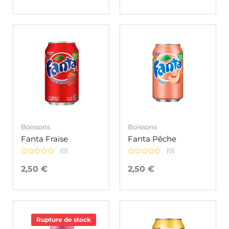
5
Boissons
Boissons
Fanta Fraise
Fanta Pêche
(0)
(0)
Note
Note
0
0
2,50
€
2,50
€
sur
sur
5
5
Rupture de stock