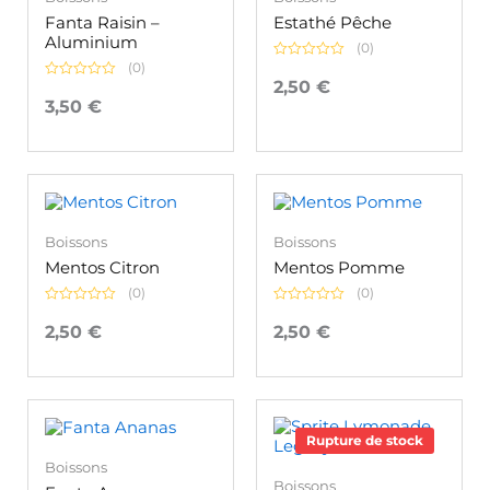
Fanta Raisin –
Estathé Pêche
Aluminium
(0)
(0)
Note
0
2,50
€
Note
sur
0
3,50
€
5
sur
5
Boissons
Boissons
Mentos Citron
Mentos Pomme
(0)
(0)
Note
Note
0
0
2,50
€
2,50
€
sur
sur
5
5
Rupture de stock
Boissons
Boissons