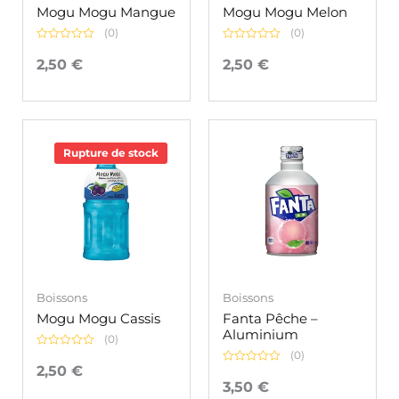
Mogu Mogu Mangue
Mogu Mogu Melon
(0)
(0)
Note
Note
0
0
2,50
€
2,50
€
sur
sur
5
5
Rupture de stock
Boissons
Boissons
Mogu Mogu Cassis
Fanta Pêche –
Aluminium
(0)
(0)
Note
0
2,50
€
Note
sur
0
3,50
€
5
sur