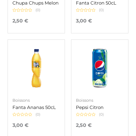
Chupa Chups Melon
Fanta Citron 50cL
(0)
(0)
Note
Note
0
0
2,50
€
3,00
€
sur
sur
5
5
Boissons
Boissons
Fanta Ananas 50cL
Pepsi Citron
(0)
(0)
Note
Note
0
0
3,00
€
2,50
€
sur
sur
5
5