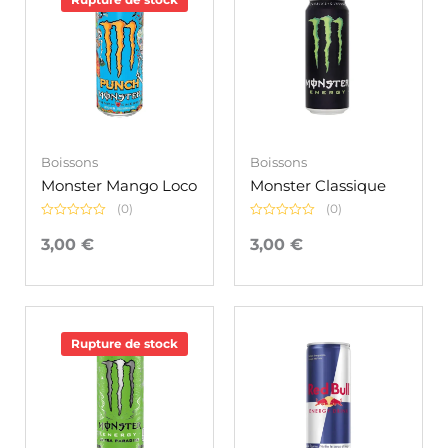
Boissons
Boissons
Monster Mango Loco
Monster Classique
(0)
(0)
Note
Note
0
0
3,00
€
3,00
€
sur
sur
5
5
Rupture de stock