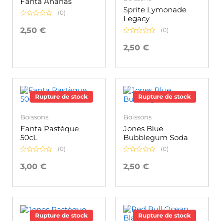
Fanta Ananas
Sprite Lymonade
(0)
Legacy
Note
0
2,50
€
(0)
sur
Note
5
0
2,50
€
sur
5
Rupture de stock
Rupture de stock
Boissons
Boissons
Fanta Pastèque
Jones Blue
50cL
Bubblegum Soda
(0)
(0)
Note
Note
0
0
3,00
€
2,50
€
sur
sur
5
5
Rupture de stock
Rupture de stock