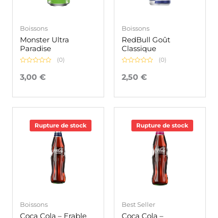
Boissons
Boissons
Monster Ultra
RedBull Goût
Paradise
Classique
(0)
(0)
Note
Note
0
0
3,00
€
2,50
€
sur
sur
5
5
Rupture de stock
Rupture de stock
Boissons
Best Seller
Coca Cola – Erable
Coca Cola –