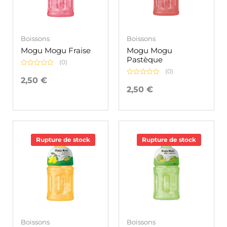
Boissons
Boissons
Mogu Mogu Fraise
Mogu Mogu
Pastèque
(0)
(0)
Note
0
2,50
€
Note
sur
0
2,50
€
5
sur
5
Rupture de stock
Rupture de stock
Boissons
Boissons