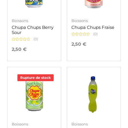
Boissons
Boissons
Chupa Chups Berry
Chupa Chups Fraise
Sour
(0)
(0)
Note
0
2,50
€
Note
sur
0
2,50
€
5
sur
5
Rupture de stock
Boissons
Boissons