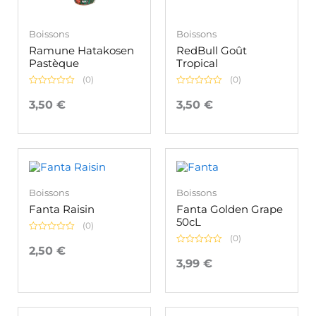
Boissons
Boissons
Ramune Hatakosen
RedBull Goût
Pastèque
Tropical
(0)
(0)
Note
Note
0
0
3,50
€
3,50
€
sur
sur
5
5
Boissons
Boissons
Fanta Raisin
Fanta Golden Grape
50cL
(0)
(0)
Note
0
2,50
€
Note
sur
0
3,99
€
5
sur
5