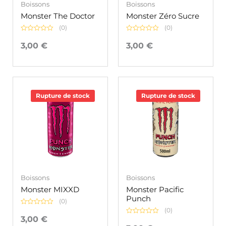
Boissons
Boissons
Monster The Doctor
Monster Zéro Sucre
(0)
(0)
Note
Note
0
0
3,00
€
3,00
€
sur
sur
5
5
Rupture de stock
Rupture de stock
Boissons
Boissons
Monster MIXXD
Monster Pacific
Punch
(0)
(0)
Note
0
3,00
€
Note
sur
0