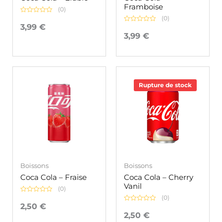
Framboise
(0)
(0)
Note
0
3,99
€
Note
sur
0
3,99
€
5
sur
5
Rupture de stock
Boissons
Boissons
Coca Cola – Fraise
Coca Cola – Cherry
Vanil
(0)
(0)
Note
0
2,50
€
Note
sur
0
2,50
€
5
sur