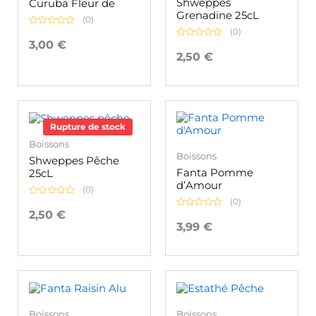
Shweppes
Curuba Fleur de
Grenadine 25cL
(0)
(0)
Note
0
3,00
€
Note
sur
0
2,50
€
5
sur
5
Rupture de stock
Boissons
Boissons
Shweppes Pêche
Fanta Pomme
25cL
d’Amour
(0)
(0)
Note
0
2,50
€
Note
sur
0
3,99
€
5
sur
5
Boissons
Boissons