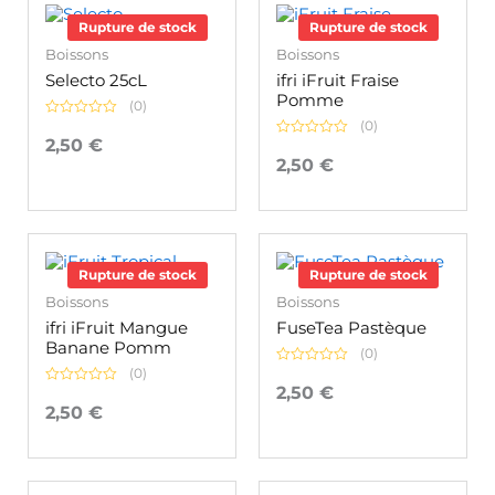
Rupture de stock
Rupture de stock
Boissons
Boissons
Selecto 25cL
ifri iFruit Fraise
Pomme
(0)
(0)
Note
0
2,50
€
Note
sur
0
2,50
€
5
sur
5
Rupture de stock
Rupture de stock
Boissons
Boissons
ifri iFruit Mangue
FuseTea Pastèque
Banane Pomm
(0)
(0)
Note
0
2,50
€
Note
sur
0
2,50
€
5
sur
5