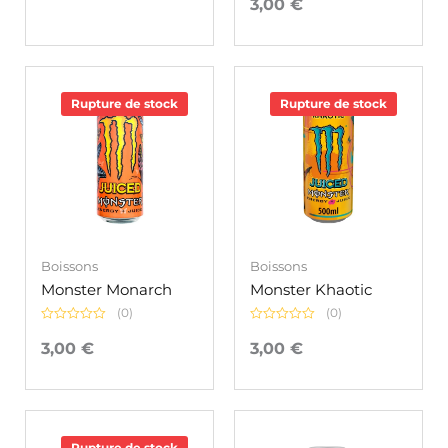
3,00
€
5
sur
5
Rupture de stock
Rupture de stock
Boissons
Boissons
Monster Monarch
Monster Khaotic
(0)
(0)
Note
Note
0
0
3,00
€
3,00
€
sur
sur
5
5
Rupture de stock