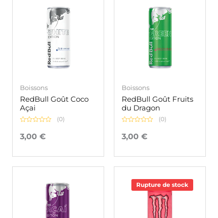
Boissons
Boissons
RedBull Goût Coco
RedBull Goût Fruits
Açai
du Dragon
(0)
(0)
Note
Note
0
0
3,00
€
3,00
€
sur
sur
5
5
Rupture de stock