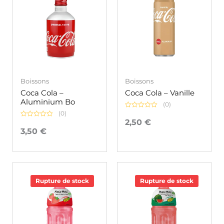
Boissons
Boissons
Coca Cola –
Coca Cola – Vanille
Aluminium Bo
(0)
(0)
Note
0
2,50
€
Note
sur
0
3,50
€
5
sur
5
Rupture de stock
Rupture de stock