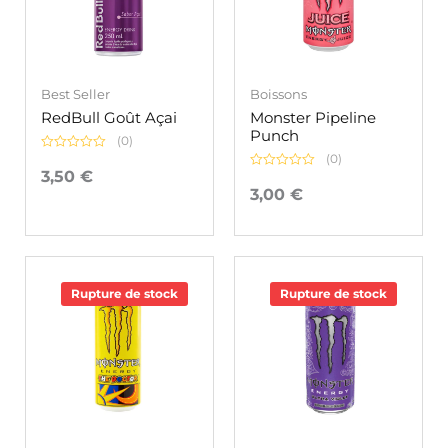
Best Seller
Boissons
RedBull Goût Açai
Monster Pipeline
Punch
(0)
(0)
Note
0
3,50
€
Note
sur
0
3,00
€
5
sur
5
Rupture de stock
Rupture de stock