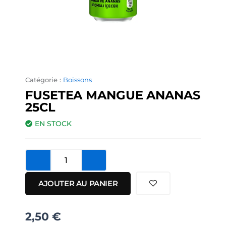
Catégorie :
Boissons
FUSETEA MANGUE ANANAS
25CL
EN STOCK
quantité
de
FuseTea
AJOUTER AU PANIER
Mangue
Ananas
25cL
2,50
€