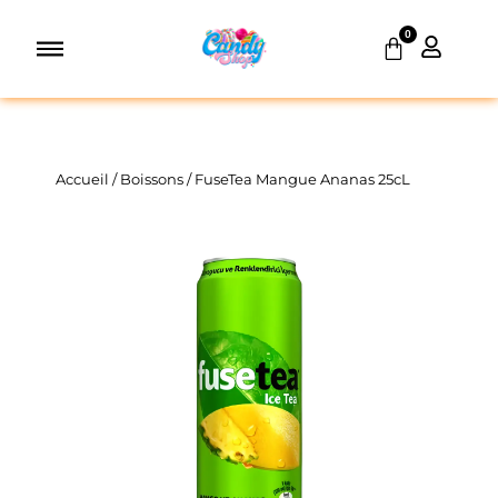
Aller
0
au
Panier
contenu
Accueil
/
Boissons
/ FuseTea Mangue Ananas 25cL