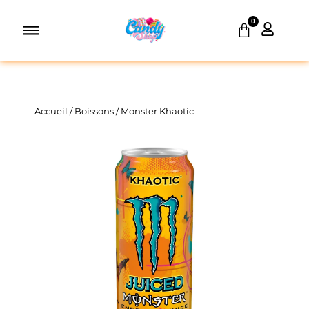
Aller
0
au
Panier
contenu
Accueil
/
Boissons
/ Monster Khaotic