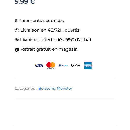
Saveur
5,99
€
Tropical
🔒 Paiements sécurisés
📦 Livraison en 48/72H ouvrés
🎁 Livraison offerte dès 99€ d'achat
🏠 Retrait gratuit en magasin
Catégories :
Boissons
,
Monster