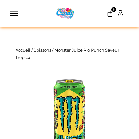
Aller
0
au
Panier
contenu
Accueil
/
Boissons
/ Monster Juice Rio Punch Saveur
Tropical