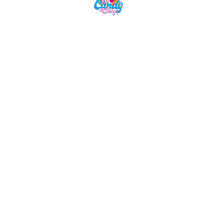
Candy Shop, la référence en vente de
gourmandises venues des quatre coins du monde
NAVIGATION
LIENS UTILES
Accueil
Mentions Légales
Nos Boissons
Politique de Confidentialité
Nos Bonbons
CGV
Epicerie Américaine
Epicerie Asiatique
Nos Box
NOUS CONTACTER