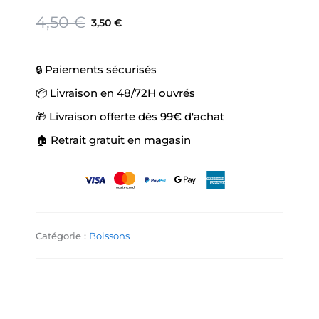
-
Le
Le
Boisson
4,50
€
3,50
€
Thaïlande
prix
prix
Aromatisée
initial
actuel
Au
était :
est :
🔒 Paiements sécurisés
Litchi
4,50 €.
3,50 €.
📦 Livraison en 48/72H ouvrés
🎁 Livraison offerte dès 99€ d'achat
🏠 Retrait gratuit en magasin
Catégorie :
Boissons