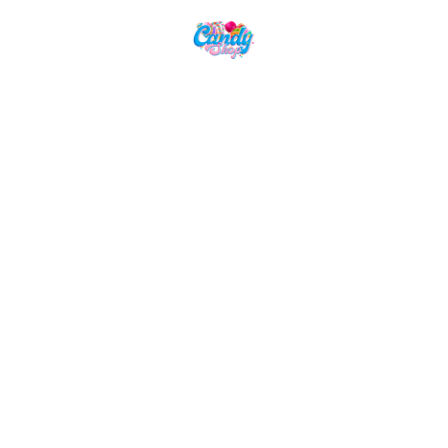
Candy Shop, la référence en vente de
gourmandises venues des quatre coins du monde
NAVIGATION
LIENS UTILES
Accueil
Mentions Légales
Nos Boissons
Politique de Confidentialité
Nos Bonbons
CGV
Epicerie Américaine
Epicerie Asiatique
Nos Box