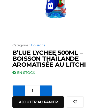
Catégorie :
Boissons
B’LUE LYCHEE 500ML –
BOISSON THAÏLANDE
AROMATISÉE AU LITCHI
EN STOCK
quantité
de
B’lue
AJOUTER AU PANIER
Lychee
500ml