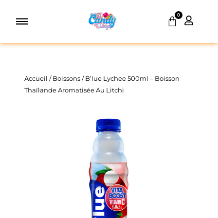
Aller
0
au
Panier
contenu
Accueil
/
Boissons
/ B’lue Lychee 500ml – Boisson
Thaïlande Aromatisée Au Litchi