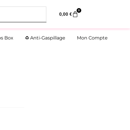
0
Panier
0,00
€
os Box
♻️ Anti-Gaspillage
Mon Compte