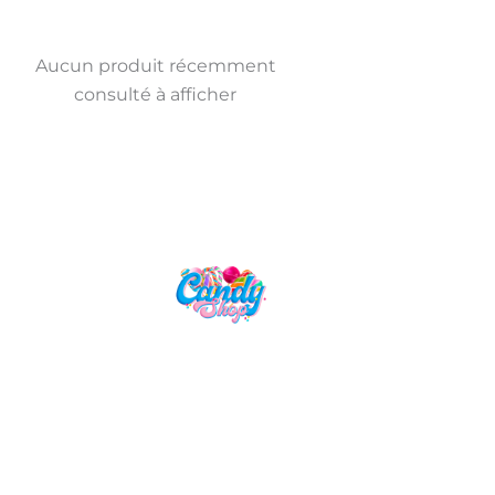
Aucun produit récemment
consulté à afficher
Candy Shop, la référence en vente
de gourmandises venues des
quatre coins du monde