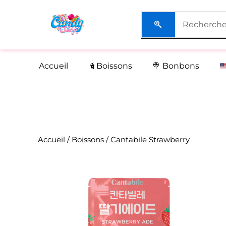
Aller
au
contenu
Accueil
🧋Boissons
🍭 Bonbons
Accueil
/
Boissons
/ Cantabile Strawberry