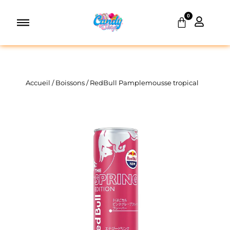
Aller
0
au
Panier
contenu
Accueil
/
Boissons
/ RedBull Pamplemousse tropical