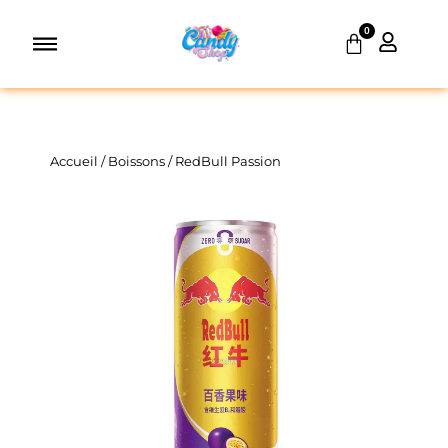
Aller
0
au
Panier
contenu
Accueil
/
Boissons
/ RedBull Passion