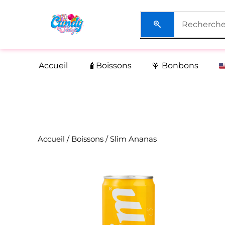
Aller
au
contenu
Accueil
🧋Boissons
🍭 Bonbons
Accueil
/
Boissons
/ Slim Ananas