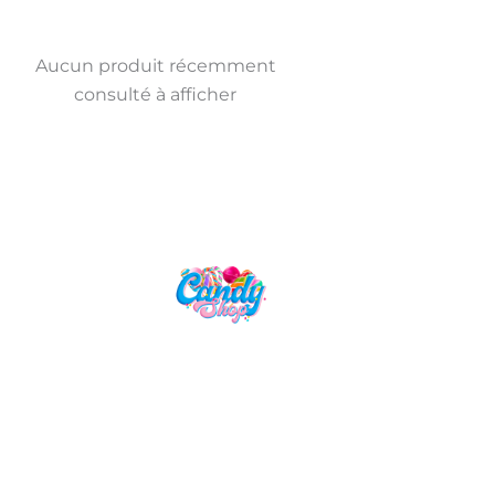
Aucun produit récemment
consulté à afficher
Candy Shop, la référence en vente
de gourmandises venues des
quatre coins du monde