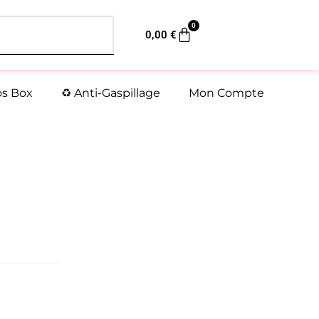
0
Panier
0,00
€
os Box
♻️ Anti-Gaspillage
Mon Compte