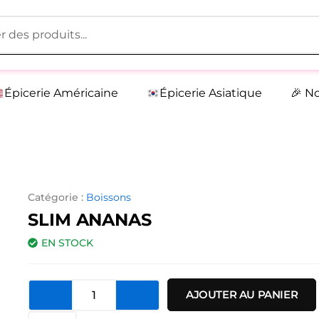
Épicerie Américaine
Épicerie Asiatique
🎉 N
Catégorie :
Boissons
SLIM ANANAS
EN STOCK
quantité
AJOUTER AU PANIER
de
Slim