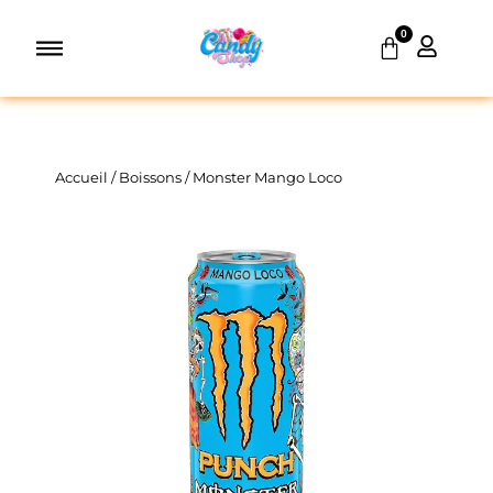
Aller
0
au
Panier
contenu
Accueil
/
Boissons
/ Monster Mango Loco