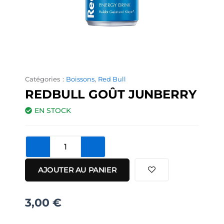
Catégories :
Boissons
,
Red Bull
REDBULL GOÛT JUNBERRY
EN STOCK
quantité
de
RedBull
AJOUTER AU PANIER
Goût
Junberry
3,00
€