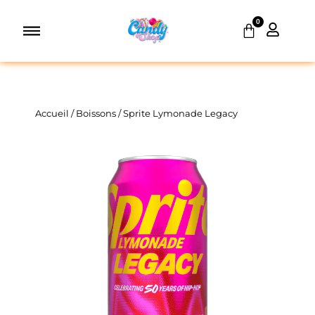
Aller
0
au
Panier
contenu
Accueil
/
Boissons
/ Sprite Lymonade Legacy