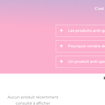
C'est
Les produits anti-g
Pourquoi vendre de
Un produit anti-gas
Aucun produit récemment
consulté à afficher