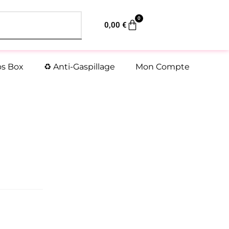
0
Panier
0,00
€
os Box
♻️ Anti-Gaspillage
Mon Compte