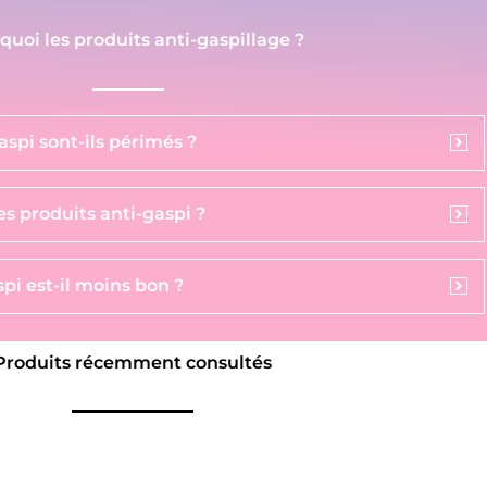
 quoi les produits anti-gaspillage ?
aspi sont-ils périmés ?
s produits anti-gaspi ?
pi est-il moins bon ?
Produits récemment consultés