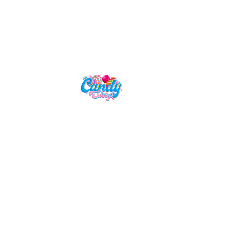
Candy Shop, la référence en vente
de gourmandises venues des
quatre coins du monde