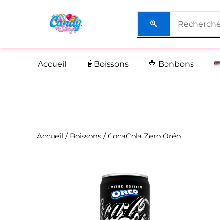
Aller
au
contenu
Accueil
🧋Boissons
🍭 Bonbons
Accueil
/
Boissons
/ CocaCola Zero Oréo