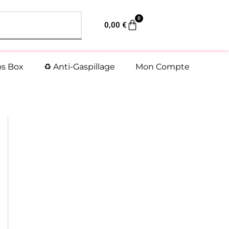
0
Panier
0,00
€
os Box
♻️ Anti-Gaspillage
Mon Compte