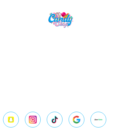
Candy Shop, la référence en vente
de gourmandises venues des
quatre coins du monde
Google
Image