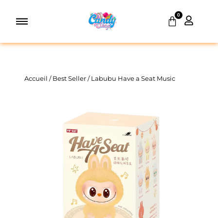
Aller
0
au
Panier
contenu
Accueil
/
Best Seller
/ Labubu Have a Seat Music