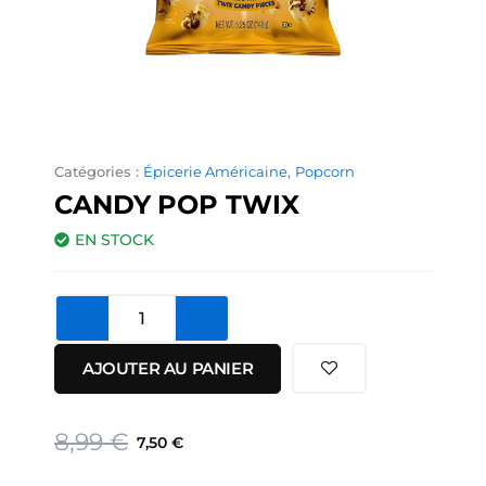
Catégories :
Épicerie Américaine
,
Popcorn
CANDY POP TWIX
EN STOCK
quantité
de
Candy
AJOUTER AU PANIER
Pop
Twix
Le
Le
8,99
€
7,50
€
prix
prix