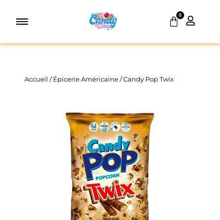
Aller
0
au
Panier
contenu
Accueil
/
Épicerie Américaine
/ Candy Pop Twix