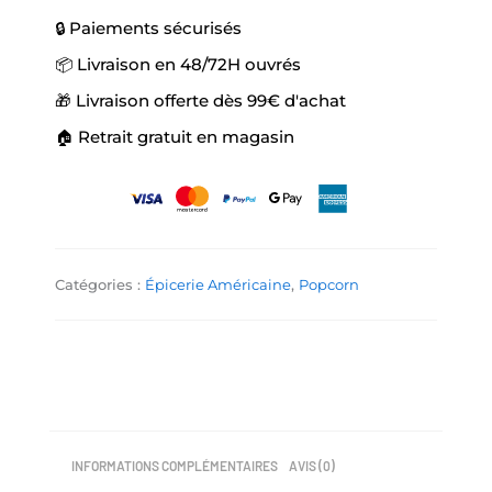
initial
actuel
était :
est :
🔒 Paiements sécurisés
8,99 €.
7,50 €.
📦 Livraison en 48/72H ouvrés
🎁 Livraison offerte dès 99€ d'achat
🏠 Retrait gratuit en magasin
Catégories :
Épicerie Américaine
,
Popcorn
INFORMATIONS COMPLÉMENTAIRES
AVIS (0)