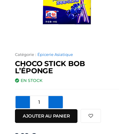
Catégorie :
Épicerie Asiatique
CHOCO STICK BOB
L’ÉPONGE
EN STOCK
quantité
de
Choco
AJOUTER AU PANIER
Stick
Bob
l'éponge