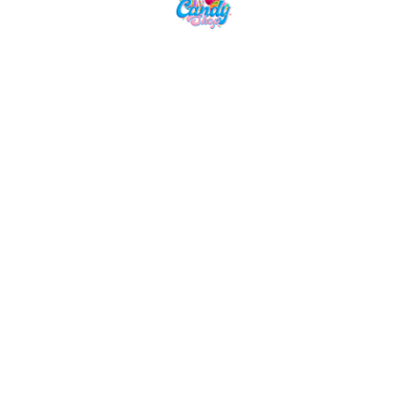
Candy Shop, la référence en vente de
gourmandises venues des quatre coins du monde
NAVIGATION
LIENS UTILES
Accueil
Mentions Légales
Nos Boissons
Politique de Confidentialité
Nos Bonbons
CGV
Epicerie Américaine
Epicerie Asiatique
Nos Box
NOUS CONTACTER