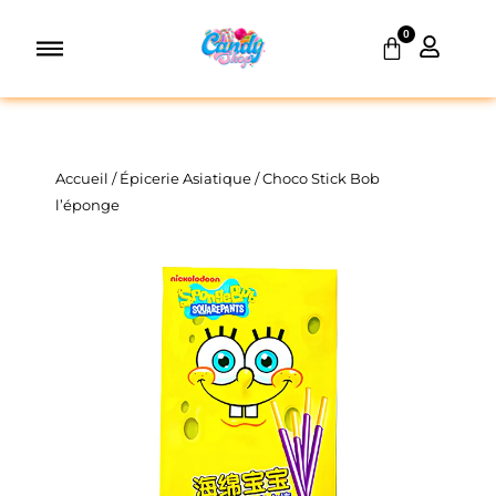
Aller
0
au
Panier
contenu
Accueil
/
Épicerie Asiatique
/ Choco Stick Bob
l’éponge