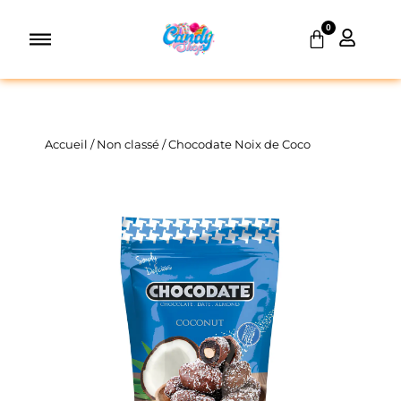
Aller
0
au
Panier
contenu
Accueil
/
Non classé
/ Chocodate Noix de Coco