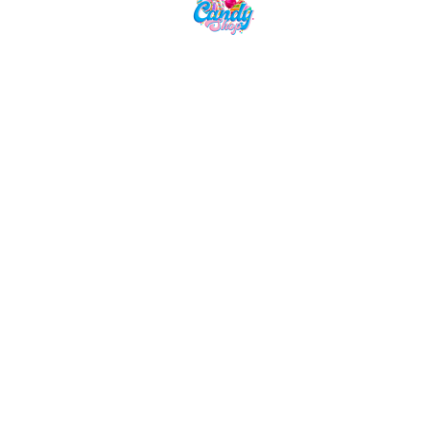
Candy Shop, la référence en vente de
gourmandises venues des quatre coins du monde
NAVIGATION
LIENS UTILES
Accueil
Mentions Légales
Nos Boissons
Politique de Confidentialité
Nos Bonbons
CGV
Epicerie Américaine
Epicerie Asiatique
Nos Box
NOUS CONTACTER