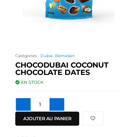
Catégories :
Dubai
,
Ramadan
CHOCODUBAI COCONUT
CHOCOLATE DATES
EN STOCK
quantité
de
ChocoDubai
AJOUTER AU PANIER
Coconut
Chocolate
Dates