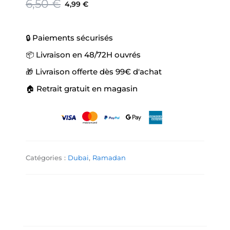
Le
Le
6,50
€
4,99
€
prix
prix
initial
actuel
était :
est :
🔒 Paiements sécurisés
6,50 €.
4,99 €.
📦 Livraison en 48/72H ouvrés
🎁 Livraison offerte dès 99€ d'achat
🏠 Retrait gratuit en magasin
Catégories :
Dubai
,
Ramadan