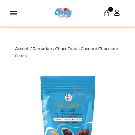
Aller
0
au
Panier
contenu
Accueil
/
Ramadan
/ ChocoDubai Coconut Chocolate
Dates