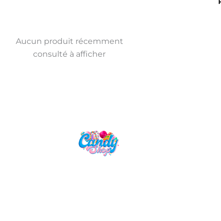
Aucun produit récemment
consulté à afficher
Candy Shop, la référence en vente
de gourmandises venues des
quatre coins du monde