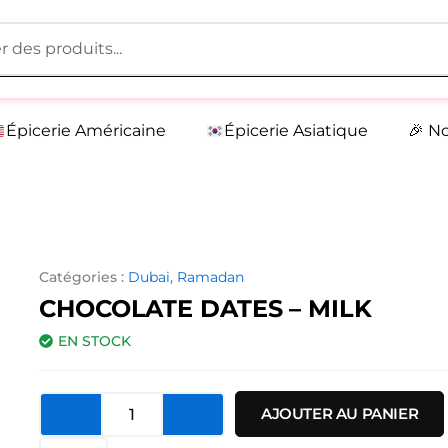
Épicerie Américaine
Épicerie Asiatique
🎉 N
Catégories :
Dubai
,
Ramadan
CHOCOLATE DATES – MILK
EN STOCK
quantité
AJOUTER AU PANIER
de
Chocolate