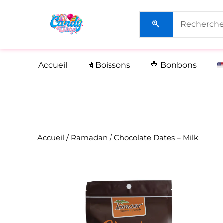
Aller
au
contenu
Accueil
🧋Boissons
🍭 Bonbons
Accueil
/
Ramadan
/ Chocolate Dates – Milk