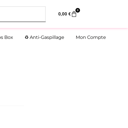
0
Panier
0,00
€
os Box
♻️ Anti-Gaspillage
Mon Compte