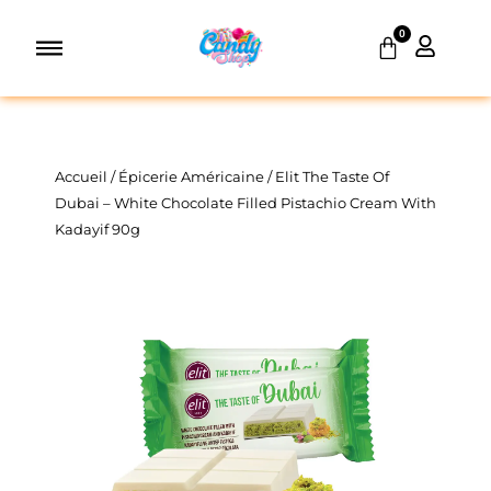
Aller
0
au
Panier
contenu
Accueil
/
Épicerie Américaine
/ Elit The Taste Of
Dubai – White Chocolate Filled Pistachio Cream With
Kadayif 90g