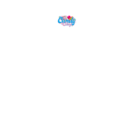
Candy Shop, la référence en vente de
gourmandises venues des quatre coins du monde
NAVIGATION
LIENS UTILES
Accueil
Mentions Légales
Nos Boissons
Politique de Confidentialité
Nos Bonbons
CGV
Epicerie Américaine
Epicerie Asiatique
Nos Box