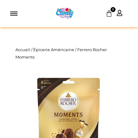
Aller
0
au
Panier
contenu
Accueil
/
Épicerie Américaine
/ Ferrero Rocher
Moments