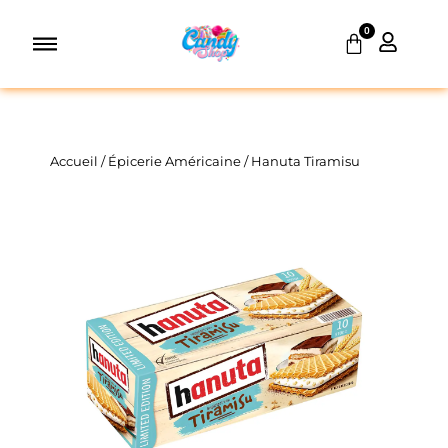
Aller
0
au
Panier
contenu
Accueil
/
Épicerie Américaine
/ Hanuta Tiramisu