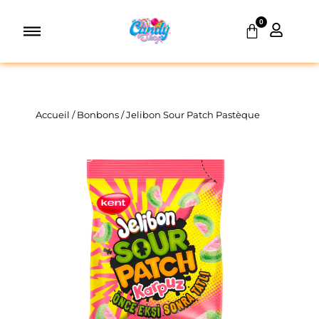
Aller
0
au
Panier
contenu
Accueil
/
Bonbons
/ Jelibon Sour Patch Pastèque