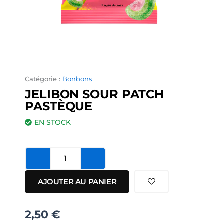
Catégorie :
Bonbons
JELIBON SOUR PATCH
PASTÈQUE
EN STOCK
quantité
de
Jelibon
AJOUTER AU PANIER
Sour
Patch
Pastèque
2,50
€