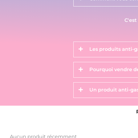
C'est
Les produits anti-g
Pourquoi vendre de
Un produit anti-gas
Aucun produit récemment