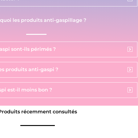
 quoi les produits anti-gaspillage ?
aspi sont-ils périmés ?
s produits anti-gaspi ?
pi est-il moins bon ?
Produits récemment consultés