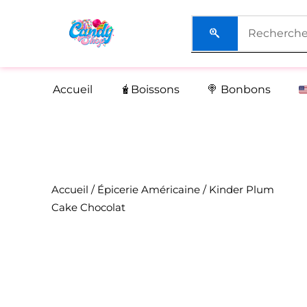
Aller
au
contenu
Accueil
🧋Boissons
🍭 Bonbons
Accueil
/
Épicerie Américaine
/ Kinder Plum
Cake Chocolat