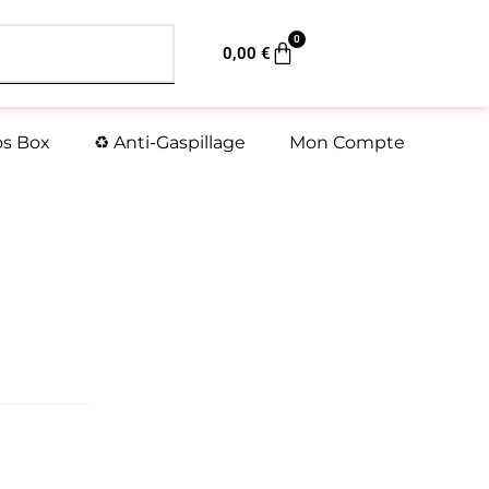
0
Panier
0,00
€
os Box
♻️ Anti-Gaspillage
Mon Compte