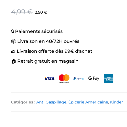
Le
Le
4,99
€
2,50
€
prix
prix
initial
actuel
🔒 Paiements sécurisés
était :
est :
4,99 €.
2,50 €.
📦 Livraison en 48/72H ouvrés
🎁 Livraison offerte dès 99€ d'achat
🏠 Retrait gratuit en magasin
Catégories :
Anti Gaspillage
,
Épicerie Américaine
,
Kinder