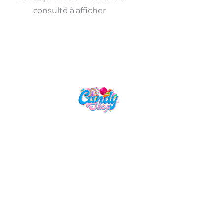
consulté à afficher
Candy Shop, la référence en vente
de gourmandises venues des
quatre coins du monde