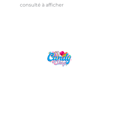
consulté à afficher
Candy Shop, la référence en vente
de gourmandises venues des
quatre coins du monde