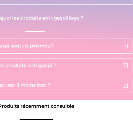
 quoi les produits anti-gaspillage ?
aspi sont-ils périmés ?
s produits anti-gaspi ?
pi est-il moins bon ?
Produits récemment consultés