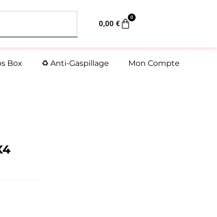
0
Panier
0,00
€
os Box
♻️ Anti-Gaspillage
Mon Compte
X4