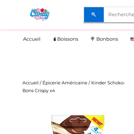
Aller
au
contenu
Accueil
🧋Boissons
🍭 Bonbons
Accueil
/
Épicerie Américaine
/ Kinder Schoko-
Bons Crispy x4