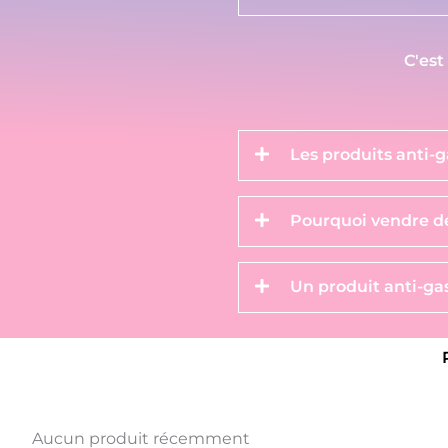
C'est
Les produits anti-g
Pourquoi vendre de
Un produit anti-gas
Aucun produit récemment