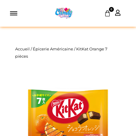
Aller
0
au
Panier
contenu
Accueil
/
Épicerie Américaine
/ KitKat Orange 7
pièces