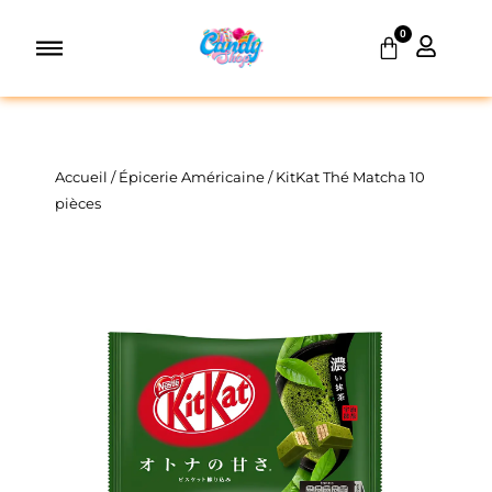
Aller
0
au
Panier
contenu
Accueil
/
Épicerie Américaine
/ KitKat Thé Matcha 10
pièces