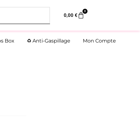
0
Panier
0,00
€
os Box
♻️ Anti-Gaspillage
Mon Compte