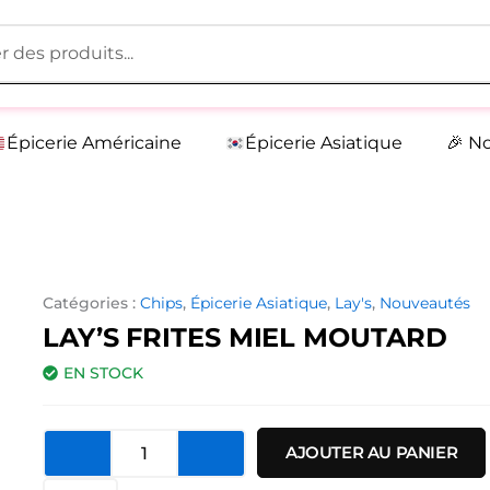
Épicerie Américaine
Épicerie Asiatique
🎉 N
Catégories :
Chips
,
Épicerie Asiatique
,
Lay's
,
Nouveautés
LAY’S FRITES MIEL MOUTARD
EN STOCK
quantité
AJOUTER AU PANIER
de
Lay's