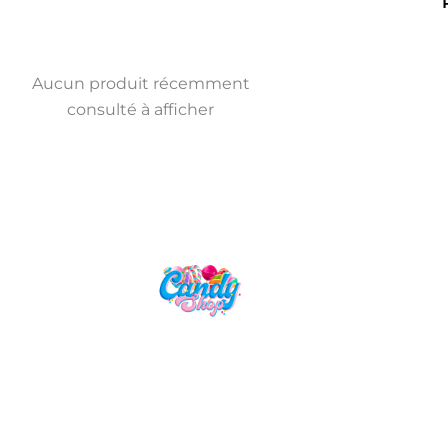
Aucun produit récemment
consulté à afficher
Candy Shop, la référence en vente
de gourmandises venues des
quatre coins du monde