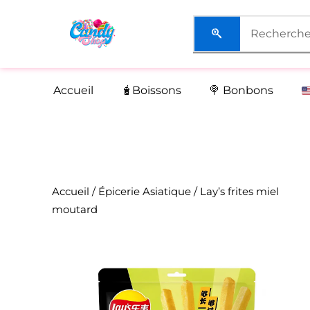
Aller
au
contenu
Accueil
🧋Boissons
🍭 Bonbons
Accueil
/
Épicerie Asiatique
/ Lay’s frites miel
moutard