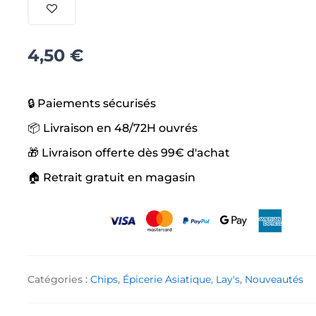
frites
miel
moutard
4,50
€
🔒 Paiements sécurisés
📦 Livraison en 48/72H ouvrés
🎁 Livraison offerte dès 99€ d'achat
🏠 Retrait gratuit en magasin
Catégories :
Chips
,
Épicerie Asiatique
,
Lay's
,
Nouveautés