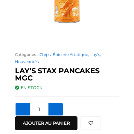
Catégories :
Chips
,
Épicerie Asiatique
,
Lay's
,
Nouveautés
LAY’S STAX PANCAKES
MGC
EN STOCK
quantité
de
Lay's
AJOUTER AU PANIER
Stax
Pancakes