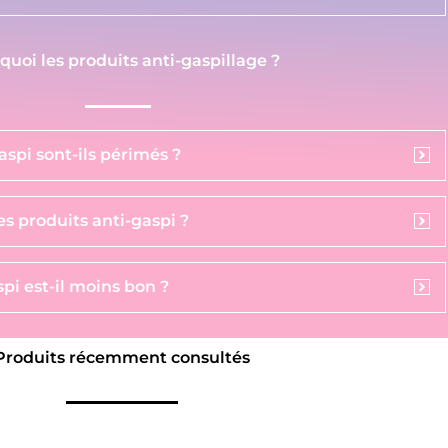
 quoi les produits anti-gaspillage ?
aspi sont-ils périmés ?
s produits anti-gaspi ?
pi est-il moins bon ?
Produits récemment consultés