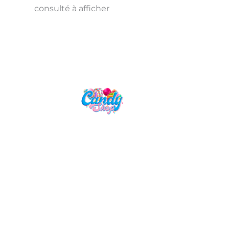
consulté à afficher
Candy Shop, la référence en vente
de gourmandises venues des
quatre coins du monde