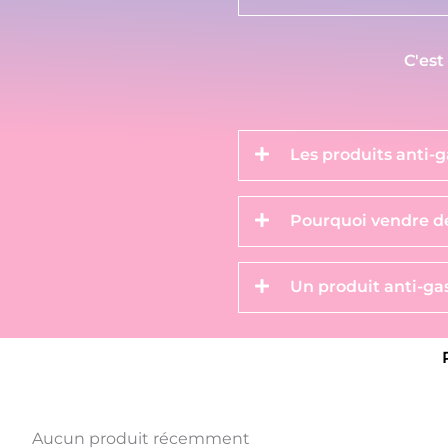
C'est
Les produits anti-g
Pourquoi vendre de
Un produit anti-gas
Aucun produit récemment