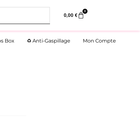
0
Panier
0,00
€
os Box
♻️ Anti-Gaspillage
Mon Compte