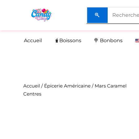
Aller
au
contenu
Accueil
🧋Boissons
🍭 Bonbons
Accueil
/
Épicerie Américaine
/ Mars Caramel
Centres