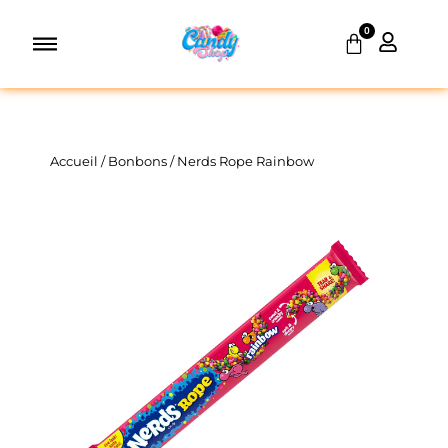
Aller
0
au
Panier
contenu
Accueil
/
Bonbons
/ Nerds Rope Rainbow