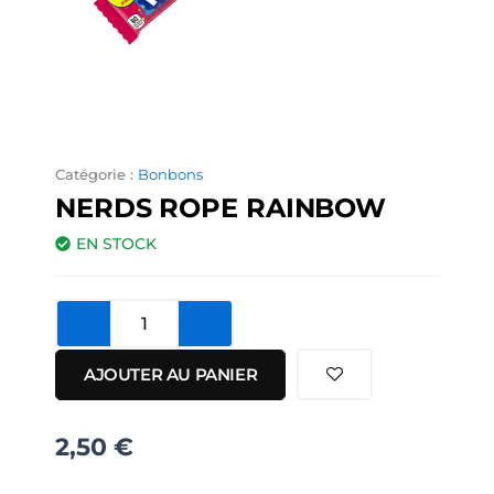
Catégorie :
Bonbons
NERDS ROPE RAINBOW
EN STOCK
quantité
de
Nerds
AJOUTER AU PANIER
Rope
Rainbow
2,50
€