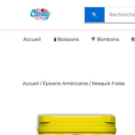
Aller
au
contenu
Accueil
🧋Boissons
🍭 Bonbons
Accueil
/
Épicerie Américaine
/ Nesquik Fraise