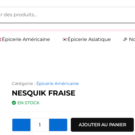
Épicerie Américaine
Épicerie Asiatique
🎉 N
Catégorie :
Épicerie Américaine
NESQUIK FRAISE
EN STOCK
quantité
AJOUTER AU PANIER
de
Nesquik