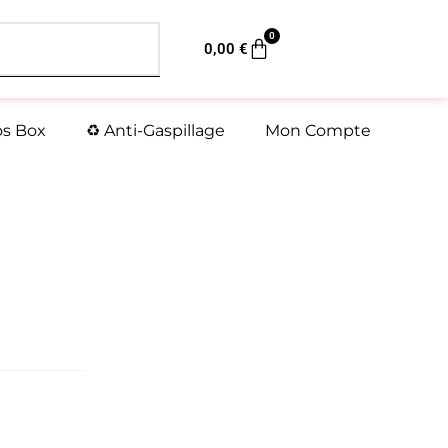
0
Panier
0,00
€
os Box
♻️ Anti-Gaspillage
Mon Compte