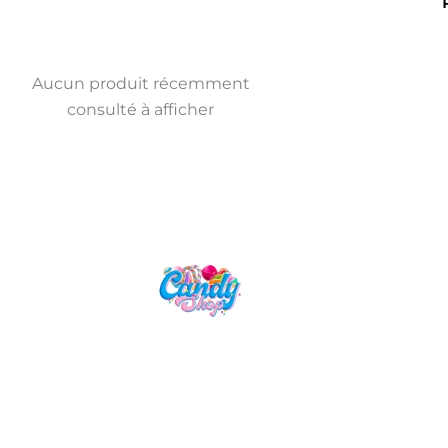
Aucun produit récemment
consulté à afficher
Candy Shop, la référence en vente
de gourmandises venues des
quatre coins du monde