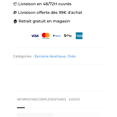
3,50 €.
2,50 €.
📦 Livraison en 48/72H ouvrés
🎁 Livraison offerte dès 99€ d'achat
🏠 Retrait gratuit en magasin
Catégories :
Épicerie Asiatique
,
Oréo
INFORMATIONS COMPLÉMENTAIRES
AVIS (0)