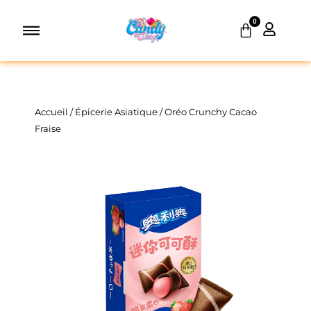
Aller
0
au
Panier
contenu
Accueil
/
Épicerie Asiatique
/ Oréo Crunchy Cacao
Fraise