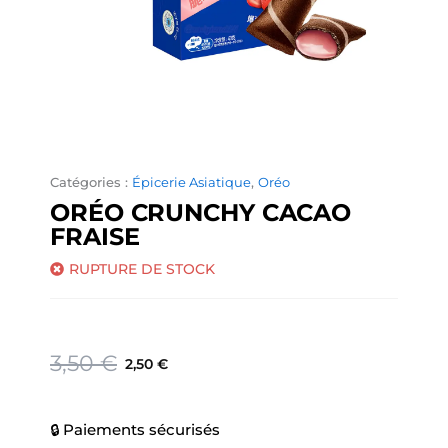
Catégories :
Épicerie Asiatique
,
Oréo
ORÉO CRUNCHY CACAO
FRAISE
RUPTURE DE STOCK
Le
Le
3,50
€
2,50
€
prix
prix
initial
actuel
était :
est :
🔒 Paiements sécurisés