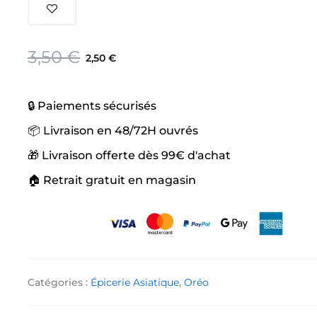
Mini
Cookie
Chocolat
Le
Le
3,50
€
2,50
€
prix
prix
initial
actuel
🔒 Paiements sécurisés
était :
est :
3,50 €.
2,50 €.
📦 Livraison en 48/72H ouvrés
🎁 Livraison offerte dès 99€ d'achat
🏠 Retrait gratuit en magasin
Catégories :
Épicerie Asiatique
,
Oréo