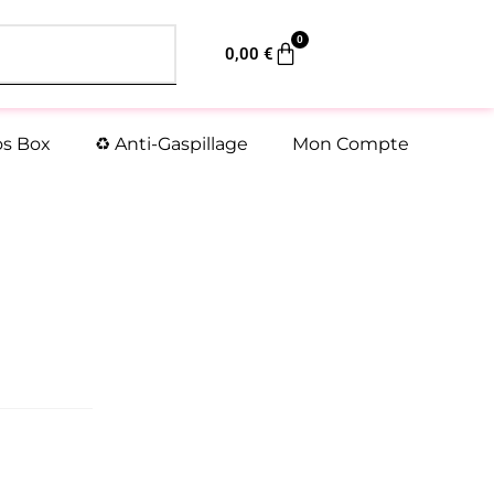
0
Panier
0,00
€
os Box
♻️ Anti-Gaspillage
Mon Compte