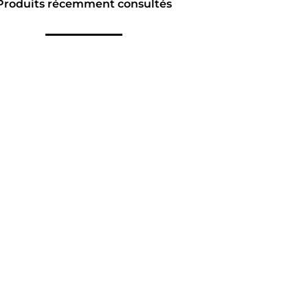
Produits récemment consultés
NAVIGATION
LIENS UTILES
Accueil
Mentions Légales
Nos Boissons
Politique de Confidential
Nos Bonbons
CGV
Epicerie Américaine