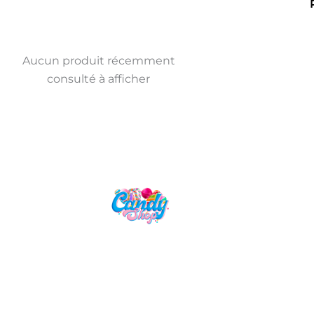
Aucun produit récemment
consulté à afficher
Candy Shop, la référence en vente
de gourmandises venues des
quatre coins du monde