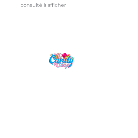
consulté à afficher
Candy Shop, la référence en vente
de gourmandises venues des
quatre coins du monde