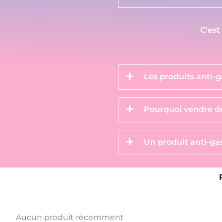
C'est
Les produits anti-g
Pourquoi vendre de
Un produit anti-gas
Aucun produit récemment