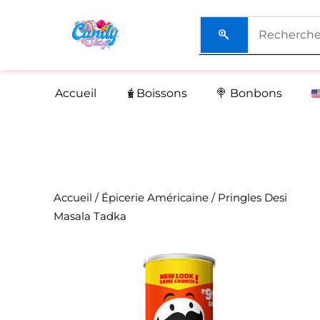
Aller
au
contenu
Accueil
🧋Boissons
🍭 Bonbons
Accueil
/
Épicerie Américaine
/ Pringles Desi
Masala Tadka