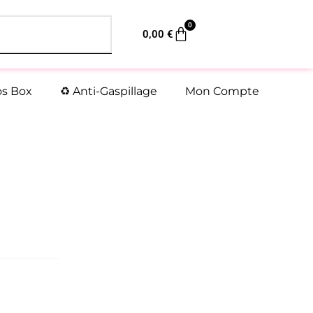
0
Panier
0,00
€
os Box
♻️ Anti-Gaspillage
Mon Compte