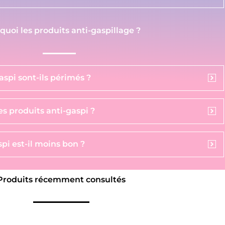
 quoi les produits anti-gaspillage ?
aspi sont-ils périmés ?
s produits anti-gaspi ?
pi est-il moins bon ?
Produits récemment consultés