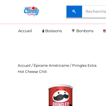
Aller
au
contenu
Accueil
🧋Boissons
🍭 Bonbons
Accueil
/
Épicerie Américaine
/ Pringles Extra
Hot Cheese Chili