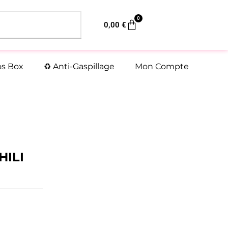
0
Panier
0,00
€
os Box
♻️ Anti-Gaspillage
Mon Compte
HILI