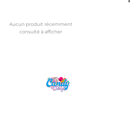
Aucun produit récemment
consulté à afficher
Candy Shop, la référence en vente
de gourmandises venues des
quatre coins du monde