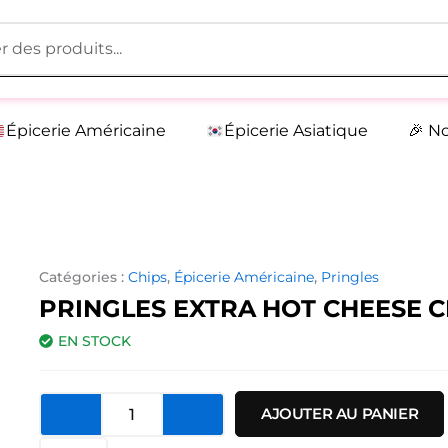
Épicerie Américaine
Épicerie Asiatique
🎉 N
Catégories :
Chips
,
Épicerie Américaine
,
Pringles
PRINGLES EXTRA HOT CHEESE C
EN STOCK
quantité
AJOUTER AU PANIER
de
Pringles