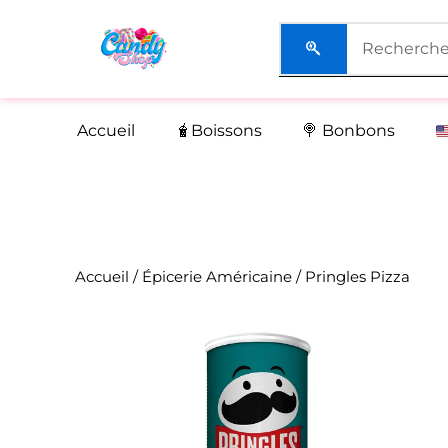
Aller
au
contenu
Accueil
🧋Boissons
🍭 Bonbons
Accueil
/
Épicerie Américaine
/ Pringles Pizza