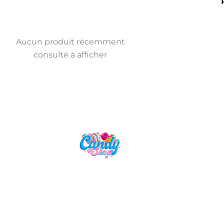
Aucun produit récemment
consulté à afficher
Candy Shop, la référence en vente
de gourmandises venues des
quatre coins du monde