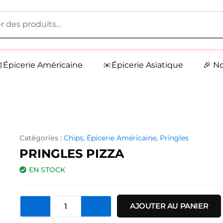
Épicerie Américaine
Épicerie Asiatique
🎉 N
Catégories :
Chips
,
Épicerie Américaine
,
Pringles
PRINGLES PIZZA
EN STOCK
quantité
AJOUTER AU PANIER
de
Pringles