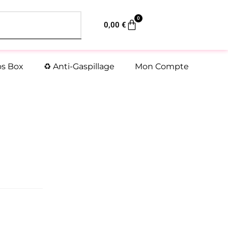
0
Panier
0,00
€
os Box
♻️ Anti-Gaspillage
Mon Compte