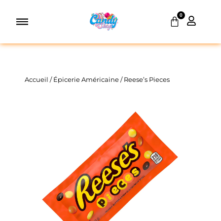
Aller
0
au
Panier
contenu
Accueil
/
Épicerie Américaine
/ Reese’s Pieces