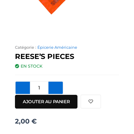
Catégorie :
Épicerie Américaine
REESE’S PIECES
EN STOCK
quantité
de
Reese's
AJOUTER AU PANIER
Pieces
2,00
€