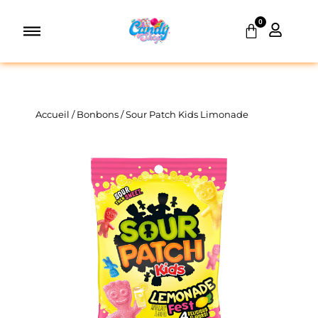
Aller
0
au
Panier
contenu
Accueil
/
Bonbons
/ Sour Patch Kids Limonade