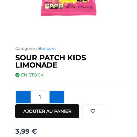
Catégorie :
Bonbons
SOUR PATCH KIDS
LIMONADE
EN STOCK
quantité
de
Sour
AJOUTER AU PANIER
Patch
Kids
Limonade
3,99
€