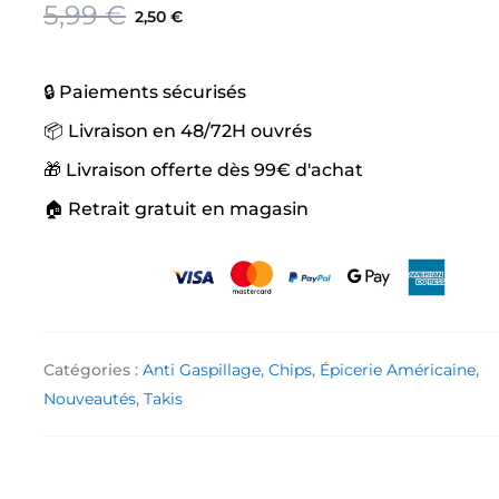
Le
Le
5,99
€
2,50
€
prix
prix
initial
actuel
🔒 Paiements sécurisés
était :
est :
5,99 €.
2,50 €.
📦 Livraison en 48/72H ouvrés
🎁 Livraison offerte dès 99€ d'achat
🏠 Retrait gratuit en magasin
Catégories :
Anti Gaspillage
,
Chips
,
Épicerie Américaine
,
Nouveautés
,
Takis