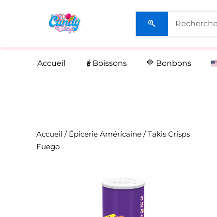
Aller
au
contenu
Accueil
🧋Boissons
🍭 Bonbons
Accueil
/
Épicerie Américaine
/ Takis Crisps
Fuego