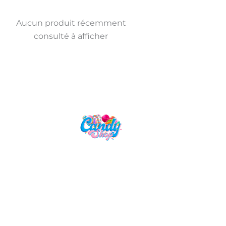
Aucun produit récemment
consulté à afficher
Candy Shop, la référence en vente
de gourmandises venues des
quatre coins du monde