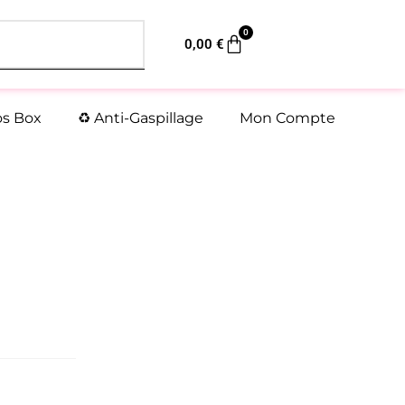
0
Panier
0,00
€
os Box
♻️ Anti-Gaspillage
Mon Compte