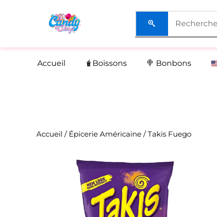
Aller
au
contenu
Accueil
🧋Boissons
🍭 Bonbons
Accueil
/
Épicerie Américaine
/ Takis Fuego