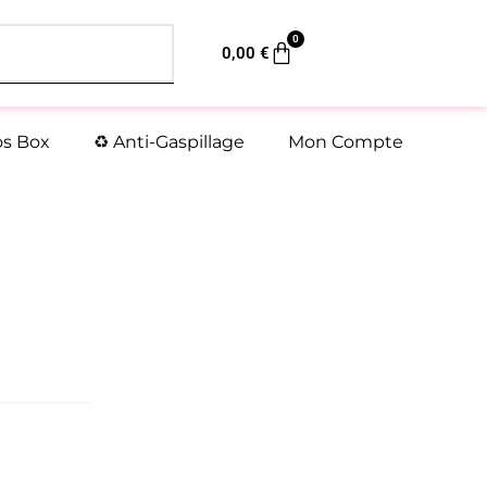
0
Panier
0,00
€
os Box
♻️ Anti-Gaspillage
Mon Compte