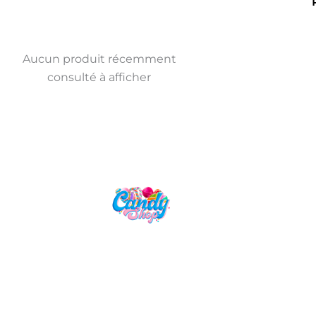
Aucun produit récemment
consulté à afficher
Candy Shop, la référence en vente
de gourmandises venues des
quatre coins du monde