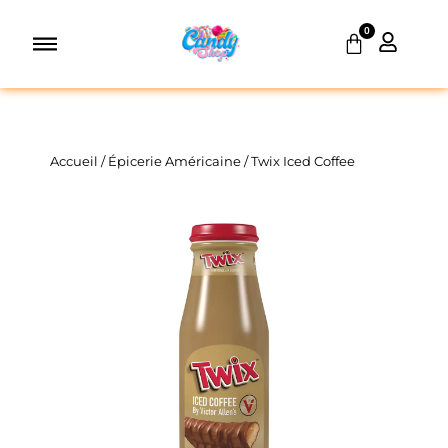
Aller
0
au
Panier
contenu
Accueil
/
Épicerie Américaine
/ Twix Iced Coffee