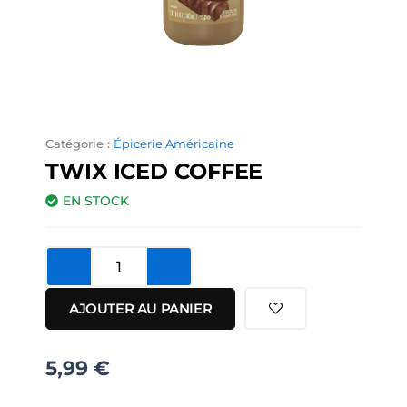
Catégorie :
Épicerie Américaine
TWIX ICED COFFEE
EN STOCK
quantité
de
Twix
AJOUTER AU PANIER
Iced
Coffee
5,99
€