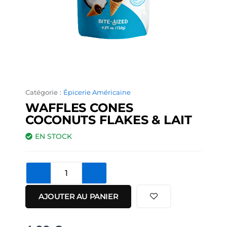
Catégorie :
Épicerie Américaine
WAFFLES CONES
COCONUTS FLAKES & LAIT
EN STOCK
quantité
de
Waffles
AJOUTER AU PANIER
Cones
Coconuts
Flakes