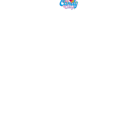
Candy Shop, la référence en vente de
gourmandises venues des quatre coins du monde
NAVIGATION
LIENS UTILES
Accueil
Mentions Légales
Nos Boissons
Politique de Confidentialité
Nos Bonbons
CGV
Epicerie Américaine
Epicerie Asiatique
Nos Box
NOUS CONTACTER