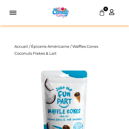
Aller
0
au
Panier
contenu
Accueil
/
Épicerie Américaine
/ Waffles Cones
Coconuts Flakes & Lait