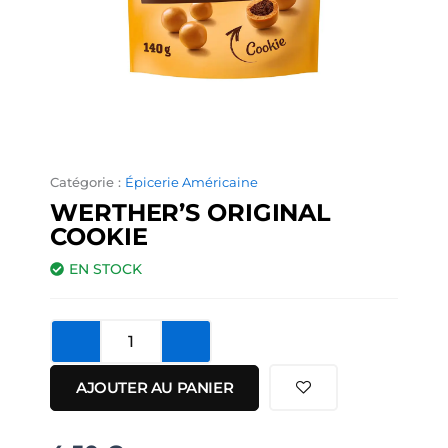
Catégorie :
Épicerie Américaine
WERTHER’S ORIGINAL
COOKIE
EN STOCK
quantité
de
Werther's
AJOUTER AU PANIER
Original
Cookie