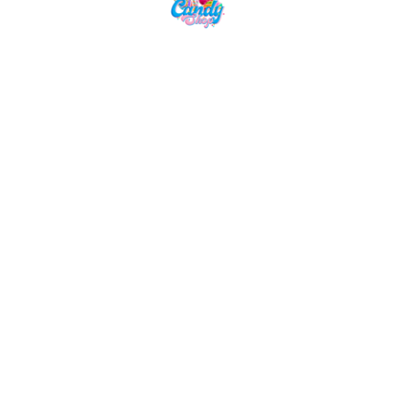
Candy Shop, la référence en vente de
gourmandises venues des quatre coins du monde
NAVIGATION
LIENS UTILES
Accueil
Mentions Légales
Nos Boissons
Politique de Confidentialité
Nos Bonbons
CGV
Epicerie Américaine
Epicerie Asiatique
Nos Box
NOUS CONTACTER