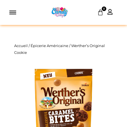
Aller
0
au
Panier
contenu
Accueil
/
Épicerie Américaine
/ Werther’s Original
Cookie