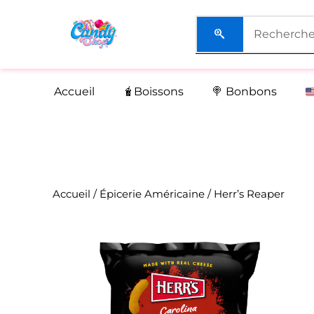
Aller
au
contenu
Accueil
🧋Boissons
🍭 Bonbons
Accueil
/
Épicerie Américaine
/ Herr’s Reaper