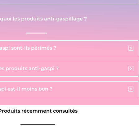
 quoi les produits anti-gaspillage ?
aspi sont-ils périmés ?
s produits anti-gaspi ?
pi est-il moins bon ?
Produits récemment consultés