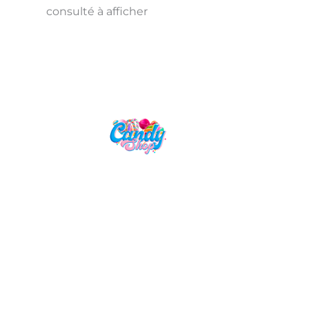
consulté à afficher
Candy Shop, la référence en vente
de gourmandises venues des
quatre coins du monde