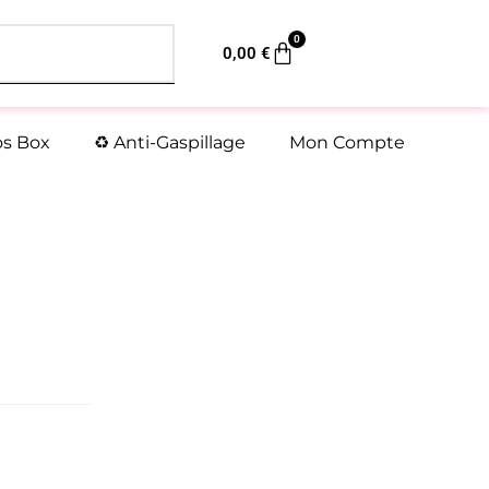
0
Panier
0,00
€
os Box
♻️ Anti-Gaspillage
Mon Compte