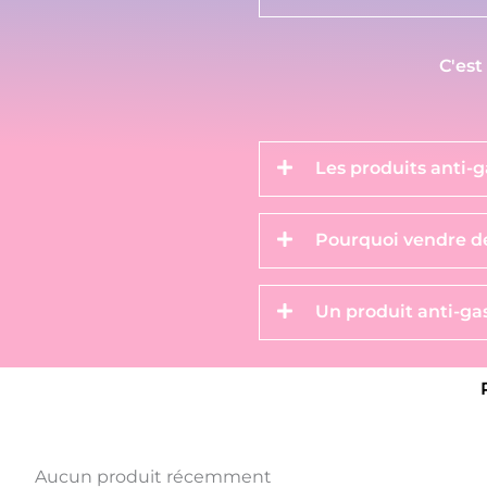
C'est
Les produits anti-g
Pourquoi vendre de
Un produit anti-gas
Aucun produit récemment