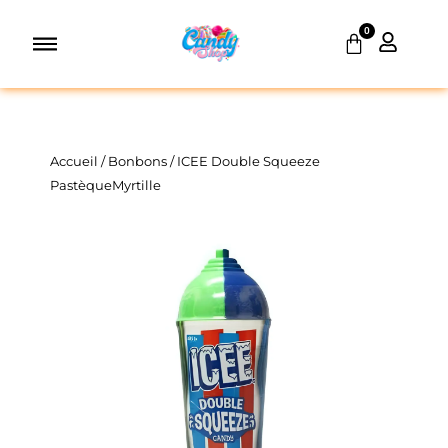
Aller
0
au
Panier
contenu
Accueil
/
Bonbons
/ ICEE Double Squeeze
PastèqueMyrtille